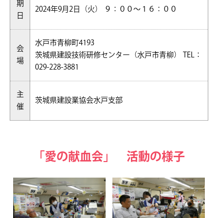
期
2024年9月2日（火） ９：００～１６：００
日
水戸市青柳町4193
会
茨城県建設技術研修センター（水戸市青柳） TEL：
場
029-228-3881
主
茨城県建設業協会水戸支部
催
「愛の献血会」 活動の様子