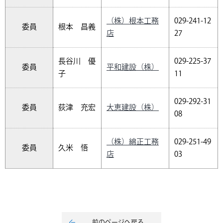
（株）根本工務
029-241-12
委員
根本 昌義
店
27
長谷川 優
029-225-37
委員
平和建設（株）
子
11
029-292-31
委員
荻津 充宏
大恵建設（株）
08
（株）綿正工務
029-251-49
委員
久米 悟
店
03
前のページへ戻る