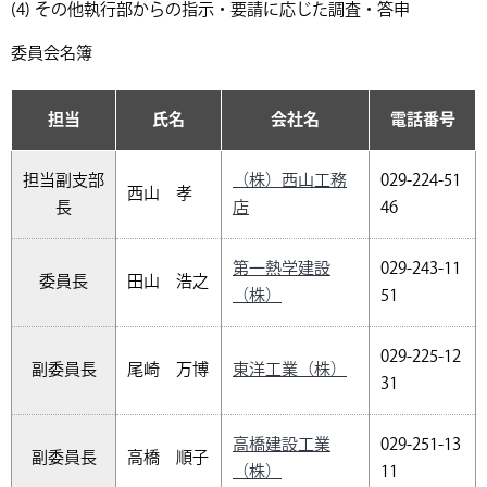
(4) その他執行部からの指示・要請に応じた調査・答申
委員会名簿
担当
氏名
会社名
電話番号
担当副支部
（株）西山工務
029-224-51
西山 孝
長
店
46
第一熱学建設
029-243-11
委員長
田山 浩之
（株）
51
029-225-12
副委員長
尾崎 万博
東洋工業（株）
31
高橋建設工業
029-251-13
副委員長
高橋 順子
（株）
11