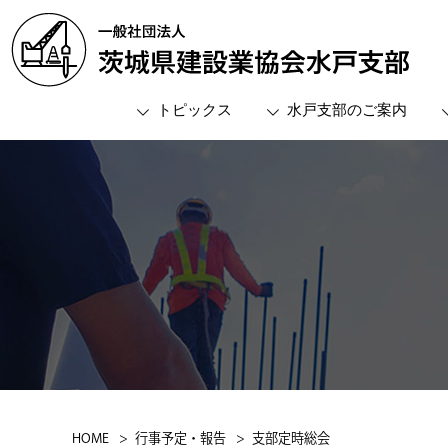
トピックス
水戸支部のご案内
支部概要
役員名簿
委員会
会員名簿
支部長メッセージ
総務委員
支部組織図
経営広報
事務所案内
親睦文化
土木委員
建築委員
HOME
行事予定・報告
支部定時総会