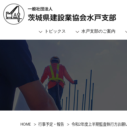
トピックス
水戸支部のご案内
支部概要
役員名簿
委員会
会員名簿
支部長メッセージ
総務委員
支部組織図
経営広報
事務所案内
親睦文化
土木委員
建築委員
HOME
行事予定・報告
令和2年度上半期監査執行方お願