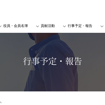
役員・会員名簿
貢献活動
行事予定・報告
行事予定・報告
総会報告
会
2026年度定時総会
委員会
2025年度定時総会
活動委員会
2024年度定時総会
会
2023年度定時総会
会
2022年度定時総会
それ以前の総会報告
い