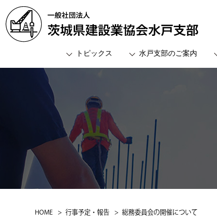
トピックス
水戸支部のご案内
支部概要
役員名簿
委員会
会員名簿
支部長メッセージ
総務委員
支部組織図
経営広報
事務所案内
親睦文化
土木委員
建築委員
HOME
行事予定・報告
総務委員会の開催について