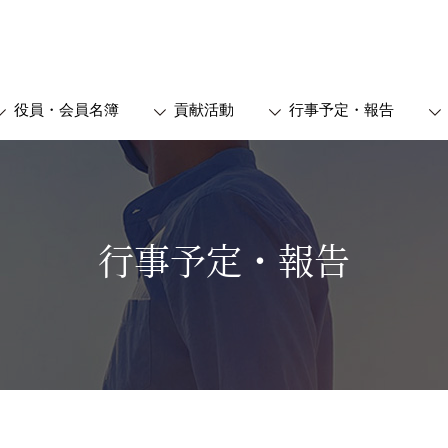
役員・会員名簿
貢献活動
行事予定・報告
行事予定・報告
総会報告
会
2026年度定時総会
委員会
2025年度定時総会
活動委員会
2024年度定時総会
会
2023年度定時総会
会
2022年度定時総会
それ以前の総会報告