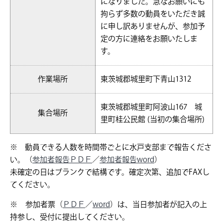
になりました。急なお願いにも
拘らず多数の動員をいただき誠
に申し訳ありませんが、参加予
定の方に連絡をお願いたしま
す。
作業場所
東茨城郡城里町下青山1312
東茨城郡城里町阿波山167 城
集合場所
里町桂公民館 (当初の集合場所)
※ 動員できる人数を時間帯ごとに水戸支部まで報告くださ
い。（
参加者報告ＰＤＦ
／
参加者報告word
）
未確定の日はブランクで結構です。確定次第、追加でFAXし
てください。
※ 参加者票（
ＰＤＦ
／
word
）は、当日参加者が記入の上
持参し、受付に提出してください。